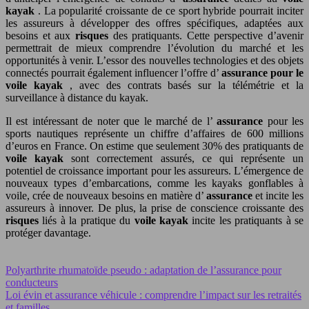
kayak
. La popularité croissante de ce sport hybride pourrait inciter
les assureurs à développer des offres spécifiques, adaptées aux
besoins et aux
risques
des pratiquants. Cette perspective d’avenir
permettrait de mieux comprendre l’évolution du marché et les
opportunités à venir. L’essor des nouvelles technologies et des objets
connectés pourrait également influencer l’offre d’
assurance pour le
voile kayak
, avec des contrats basés sur la télémétrie et la
surveillance à distance du kayak.
Il est intéressant de noter que le marché de l’
assurance
pour les
sports nautiques représente un chiffre d’affaires de 600 millions
d’euros en France. On estime que seulement 30% des pratiquants de
voile kayak
sont correctement assurés, ce qui représente un
potentiel de croissance important pour les assureurs. L’émergence de
nouveaux types d’embarcations, comme les kayaks gonflables à
voile, crée de nouveaux besoins en matière d’
assurance
et incite les
assureurs à innover. De plus, la prise de conscience croissante des
risques
liés à la pratique du
voile kayak
incite les pratiquants à se
protéger davantage.
Polyarthrite rhumatoïde pseudo : adaptation de l’assurance pour
conducteurs
Loi évin et assurance véhicule : comprendre l’impact sur les retraités
et familles