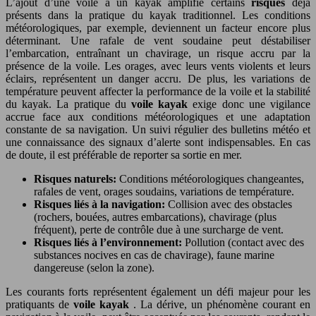
L’ajout d’une voile à un kayak amplifie certains
risques
déjà
présents dans la pratique du kayak traditionnel. Les conditions
météorologiques, par exemple, deviennent un facteur encore plus
déterminant. Une rafale de vent soudaine peut déstabiliser
l’embarcation, entraînant un chavirage, un risque accru par la
présence de la voile. Les orages, avec leurs vents violents et leurs
éclairs, représentent un danger accru. De plus, les variations de
température peuvent affecter la performance de la voile et la stabilité
du kayak. La pratique du
voile kayak
exige donc une vigilance
accrue face aux conditions météorologiques et une adaptation
constante de sa navigation. Un suivi régulier des bulletins météo et
une connaissance des signaux d’alerte sont indispensables. En cas
de doute, il est préférable de reporter sa sortie en mer.
Risques naturels:
Conditions météorologiques changeantes,
rafales de vent, orages soudains, variations de température.
Risques liés à la navigation:
Collision avec des obstacles
(rochers, bouées, autres embarcations), chavirage (plus
fréquent), perte de contrôle due à une surcharge de vent.
Risques liés à l’environnement:
Pollution (contact avec des
substances nocives en cas de chavirage), faune marine
dangereuse (selon la zone).
Les courants forts représentent également un défi majeur pour les
pratiquants de
voile kayak
. La dérive, un phénomène courant en