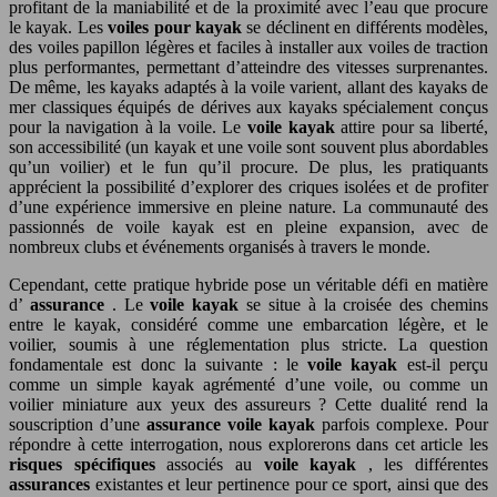
profitant de la maniabilité et de la proximité avec l’eau que procure
le kayak. Les
voiles pour kayak
se déclinent en différents modèles,
des voiles papillon légères et faciles à installer aux voiles de traction
plus performantes, permettant d’atteindre des vitesses surprenantes.
De même, les kayaks adaptés à la voile varient, allant des kayaks de
mer classiques équipés de dérives aux kayaks spécialement conçus
pour la navigation à la voile. Le
voile kayak
attire pour sa liberté,
son accessibilité (un kayak et une voile sont souvent plus abordables
qu’un voilier) et le fun qu’il procure. De plus, les pratiquants
apprécient la possibilité d’explorer des criques isolées et de profiter
d’une expérience immersive en pleine nature. La communauté des
passionnés de voile kayak est en pleine expansion, avec de
nombreux clubs et événements organisés à travers le monde.
Cependant, cette pratique hybride pose un véritable défi en matière
d’
assurance
. Le
voile kayak
se situe à la croisée des chemins
entre le kayak, considéré comme une embarcation légère, et le
voilier, soumis à une réglementation plus stricte. La question
fondamentale est donc la suivante : le
voile kayak
est-il perçu
comme un simple kayak agrémenté d’une voile, ou comme un
voilier miniature aux yeux des assureurs ? Cette dualité rend la
souscription d’une
assurance voile kayak
parfois complexe. Pour
répondre à cette interrogation, nous explorerons dans cet article les
risques spécifiques
associés au
voile kayak
, les différentes
assurances
existantes et leur pertinence pour ce sport, ainsi que des