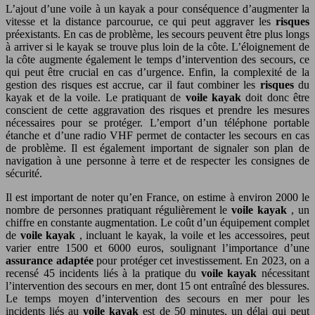
L’ajout d’une voile à un kayak a pour conséquence d’augmenter la
vitesse et la distance parcourue, ce qui peut aggraver les
risques
préexistants. En cas de problème, les secours peuvent être plus longs
à arriver si le kayak se trouve plus loin de la côte. L’éloignement de
la côte augmente également le temps d’intervention des secours, ce
qui peut être crucial en cas d’urgence. Enfin, la complexité de la
gestion des risques est accrue, car il faut combiner les
risques
du
kayak et de la voile. Le pratiquant de
voile kayak
doit donc être
conscient de cette aggravation des risques et prendre les mesures
nécessaires pour se protéger. L’emport d’un téléphone portable
étanche et d’une radio VHF permet de contacter les secours en cas
de problème. Il est également important de signaler son plan de
navigation à une personne à terre et de respecter les consignes de
sécurité.
Il est important de noter qu’en France, on estime à environ 2000 le
nombre de personnes pratiquant régulièrement le
voile kayak
, un
chiffre en constante augmentation. Le coût d’un équipement complet
de
voile kayak
, incluant le kayak, la voile et les accessoires, peut
varier entre 1500 et 6000 euros, soulignant l’importance d’une
assurance adaptée
pour protéger cet investissement. En 2023, on a
recensé 45 incidents liés à la pratique du
voile kayak
nécessitant
l’intervention des secours en mer, dont 15 ont entraîné des blessures.
Le temps moyen d’intervention des secours en mer pour les
incidents liés au
voile kayak
est de 50 minutes, un délai qui peut